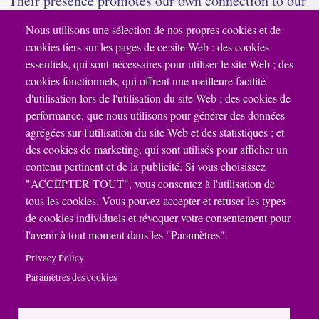
Their presence promotes our own connection to our
divine dimensions, to our inner crystal.
Nous utilisons une sélection de nos propres cookies et de
cookies tiers sur les pages de ce site Web : des cookies
Use your intuition to know the different uses that
essentiels, qui sont nécessaires pour utiliser le site Web ; des
these crystals could accomplish.
cookies fonctionnels, qui offrent une meilleure facilité
d'utilisation lors de l'utilisation du site Web ; des cookies de
performance, que nous utilisons pour générer des données
agrégées sur l'utilisation du site Web et des statistiques ; et
Price = $ 4 per bag (about 100g)
des cookies de marketing, qui sont utilisés pour afficher un
Also available in larger quantities.
contenu pertinent et de la publicité. Si vous choisissez
"ACCEPTER TOUT", vous consentez à l'utilisation de
tous les cookies. Vous pouvez accepter et refuser les types
de cookies individuels et révoquer votre consentement pour
l'avenir à tout moment dans les "Paramètres".
Privacy Policy
Paramètres des cookies
© Cristal Musique. All rights